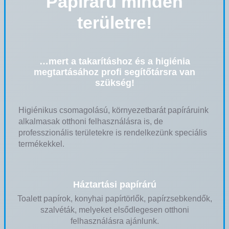
Papíráru minden
területre!
…mert a takarításhoz és a higiénia
megtartásához profi segítőtársra van
szükség!
Higiénikus csomagolású, környezetbarát papíráruink
alkalmasak otthoni felhasználásra is, de
professzionális területekre is rendelkezünk speciális
termékekkel.
Háztartási papírárú
Toalett papírok, konyhai papírtörlők, papírzsebkendők,
szalvéták, melyeket elsődlegesen otthoni
felhasználásra ajánlunk.