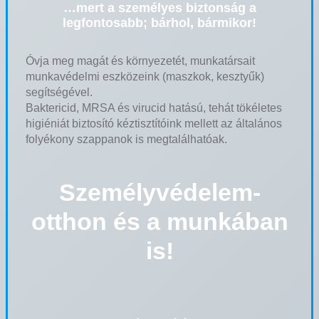
…mert a személyes biztonság a
legfontosabb; bárhol, bármikor!
Óvja meg magát és környezetét, munkatársait
munkavédelmi eszközeink (maszkok, kesztyűk)
segítségével.
Baktericid, MRSA és virucid hatású, tehát tökéletes
higiéniát biztosító kéztisztítóink mellett az általános
folyékony szappanok is megtalálhatóak.
Személyvédelem-
otthon és a munkában
is!