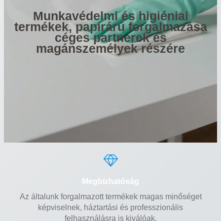
Munkavédelmi és higiéniai
termékek, papírárú forgalmazása
céges partnerek és
magánszemélyek részére
Megbízhatóság
Az általunk forgalmazott termékek magas minőséget
képviselnek, háztartási és professzionális
felhasználásra is kiválóak.