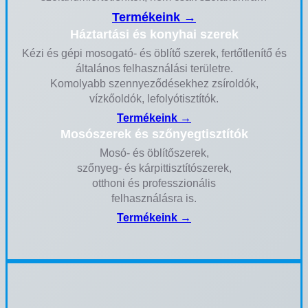
Termékeink →
Háztartási és konyhai szerek
Kézi és gépi mosogató- és öblítő szerek, fertőtlenítő és
általános felhasználási területre.
Komolyabb szennyeződésekhez zsíroldók,
vízkőoldók, lefolyótisztítók.
Termékeink →
Mosószerek és szőnyegtisztítók
Mosó- és öblítőszerek,
szőnyeg- és kárpittisztítószerek,
otthoni és professzionális
felhasználásra is.
Termékeink →