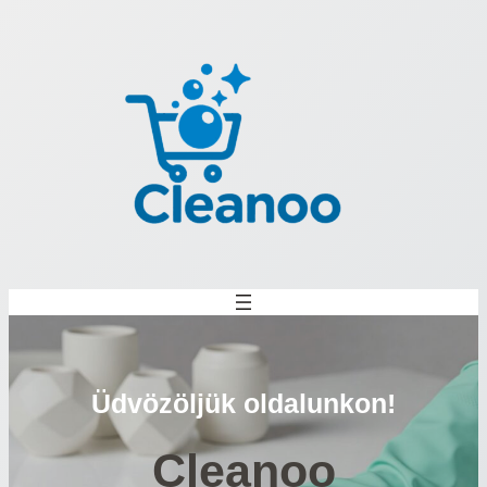
Ugrás
a
tartalomhoz
Üdvözöljük oldalunkon!
Cleanoo