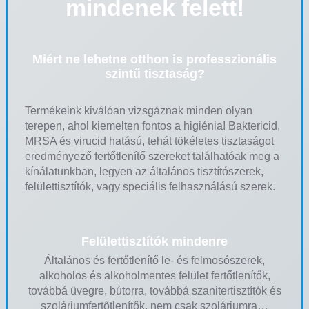
mindenek felett!
Miért ne lehetne otthon is professzionális
szintű tisztaság?
Termékeink kiválóan vizsgáznak minden olyan
terepen, ahol kiemelten fontos a higiénia! Baktericid,
MRSA és virucid hatású, tehát tökéletes tisztaságot
eredményező fertőtlenítő szereket találhatóak meg a
kínálatunkban, legyen az általános tisztítószerek,
felülettisztítók, vagy speciális felhasználású szerek.
Felülettisztítók mindenre
Általános és fertőtlenítő le- és felmosószerek,
alkoholos és alkoholmentes felület fertőtlenítők,
továbbá üvegre, bútorra, továbbá szanitertisztítók és
szoláriumfertőtlenítők, nem csak szoláriumra…