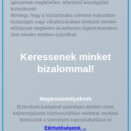
igényeinek megfelelően, teljeskörű kiszolgálást
biztosítsunk!
Mindegy, hogy a háztartásába szeretne makulátlan
tisztaságot, vagy vállalkozásában törekszik minden
előírásnak megfelelni és kellemes légkört teremteni,
ránk minden esetben számíthat!
Keressenek minket
bizalommal!
Magánszemélyeknek
Biztosítunk budapesti személyes átvételi címet,
futárszolgálatos házhozszállítási módokat, továbbá
törekszünk a személyes kapcsolattartásra is!
Elérhetőségeink →