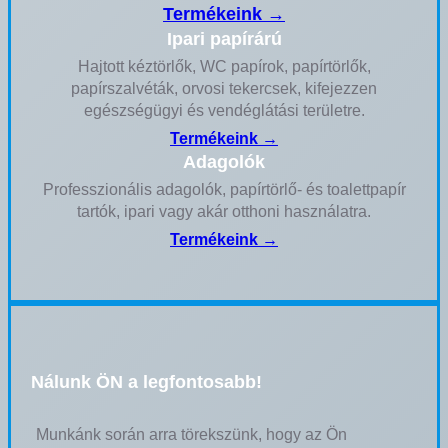
Termékeink →
Ipari papírárú
Hajtott kéztörlők, WC papírok, papírtörlők,
papírszalvéták, orvosi tekercsek, kifejezzen
egészségügyi és vendéglátási területre.
Termékeink →
Adagolók
Professzionális adagolók, papírtörlő- és toalettpapír
tartók, ipari vagy akár otthoni használatra.
Termékeink →
Nálunk ÖN a legfontosabb!
Munkánk során arra törekszünk, hogy az Ön